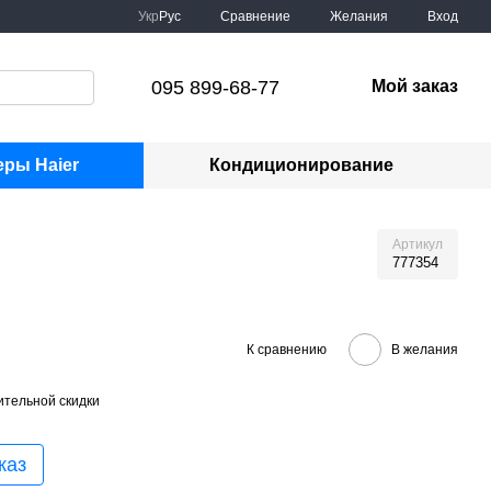
Сравнение
Укр
Рус
Желания
Вход
095 899-68-77
Мой заказ
ры Haier
Кондиционирование
Артикул
777354
К сравнению
В желания
тельной скидки
каз