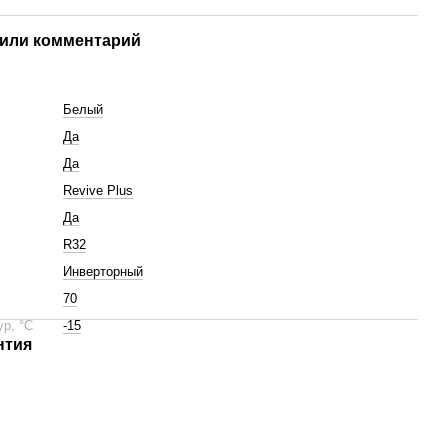
или комментарий
Белый
Да
Да
Revive Plus
Да
R32
Инверторный
70
ур, °С
-15
нтия