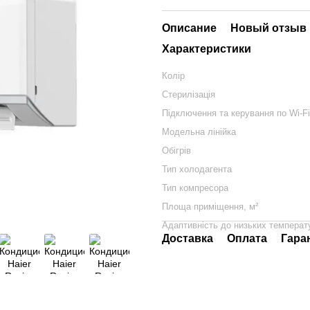
Описание
Новый отзыв 
Характеристики
Колір
Стерилізація
Підключення та керування по Wi-Fi
Модельна лінійка
Обігрів
Тип холодагента
Тип компресора
Площа приміщення, м²
Адаптивність до низьких температ
Доставка
Оплата
Гара