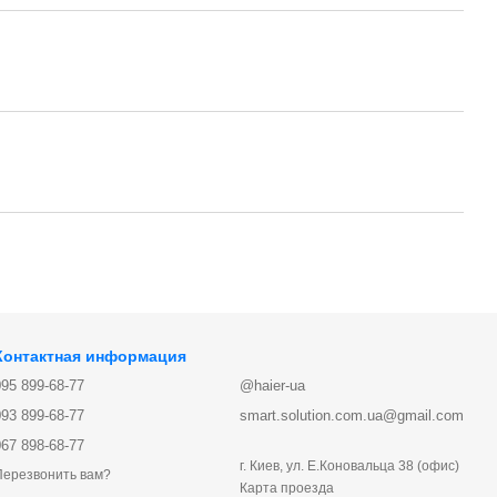
Контактная информация
095 899-68-77
@haier-ua
093 899-68-77
smart.solution.com.ua@gmail.com
067 898-68-77
г. Киев, ул. Е.Коновальца 38 (офис)
Перезвонить вам?
Карта проезда