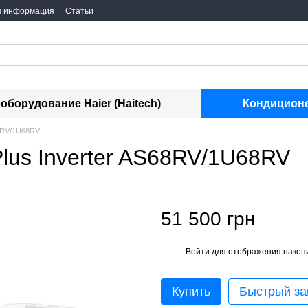
я информация
Статьи
оборудование Haier (Haitech)
Кондиционе
68RV/1U68RV
Plus Inverter AS68RV/1U68RV
51 500 грн
Войти
для отображения накопи
%
Купить
Быстрый за