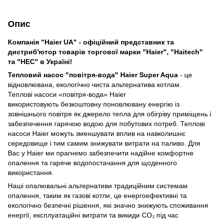
Опис
Компанія "Haier UA" - офіційний представник та
дистриб'ютор товарів торгової марки "Haier", "Haitech"
та "HEC" в Україні!
Тепловий насос "повітря-вода" Haier Super Aqua
- це
відновлювана, екологічно чиста альтернатива котлам.
Теплові насоси «повітря-вода» Haier
використовують безкоштовну поновлювану енергію із
зовнішнього повітря як джерело тепла для обігріву приміщень і
забезпечення гарячою водою для побутових потреб. Теплові
насоси Haier можуть зменшувати вплив на навколишнє
середовище і тим самим знижувати витрати на паливо. Для
Вас у Haier ми прагнемо забезпечити надійне комфортне
опалення та гаряче водопостачання для щоденного
використання.
Наші опалювальні альтернативи традиційним системам
опалення, таким як газові котли, це енергоефективні та
екологічно безпечні рішення, які значно знижують споживання
енергії, експлуатаційні витрати та викиди CO₂ під час