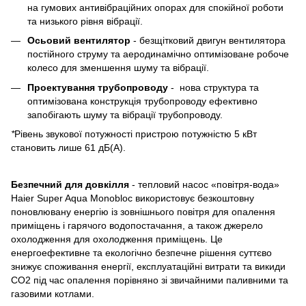
на гумових антивібраційних опорах для спокійної роботи
та низького рівня вібрації.
Осьовий вентилятор
- безщітковий двигун вентилятора
постійного струму та аеродинамічно оптимізоване робоче
колесо для зменшення шуму та вібрації.
Проектування трубопроводу
- нова структура та
оптимізована конструкція трубопроводу ефективно
запобігають шуму та вібрації трубопроводу.
*
Рівень звукової потужності пристрою потужністю 5 кВт
становить лише 61 дБ(A).
Безпечний для довкілля
- тепловий насос «повітря-вода»
Haier Super Aqua Monobloc використовує безкоштовну
поновлювану енергію із зовнішнього повітря для опалення
приміщень і гарячого водопостачання, а також джерело
охолодження для охолодження приміщень. Це
енергоефективне та екологічно безпечне рішення суттєво
знижує споживання енергії, експлуатаційні витрати та викиди
CO2 під час опалення порівняно зі звичайними паливними та
газовими котлами.