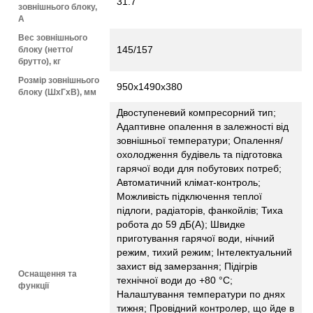
31.7
зовнішнього блоку,
А
Вес зовнішнього
145/157
блоку (нетто/
брутто), кг
Розмір зовнішнього
950х1490х380
блоку (ШхГхВ), мм
Двоступеневий компресорний тип;
Адаптивне опалення в залежності від
зовнішньої температури; Опалення/
охолодження будівель та підготовка
гарячої води для побутових потреб;
Автоматичний клімат-контроль;
Можливість підключення теплої
підлоги, радіаторів, фанкойлів; Тиха
робота до 59 дБ(А); Швидке
приготування гарячої води, нічний
режим, тихий режим; Інтелектуальний
захист від замерзання; Підігрів
Оснащення та
технічної води до +80 °С;
функції
Налаштування температури по днях
тижня; Провідний контролер, що йде в