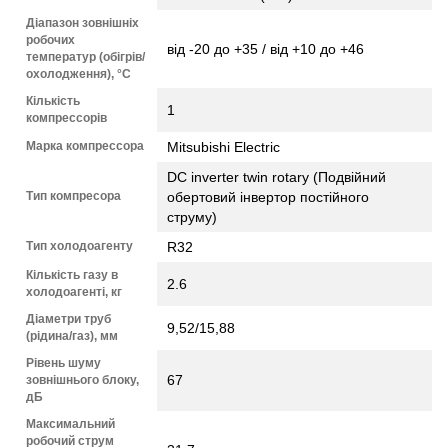
Діапазон зовнішніх
робочих
від -20 до +35 / від +10 до +46
температур (обігрів/
охолодження), °C
Кількість
1
компрессорів
Марка компрессора
Mitsubishi Electric
DC inverter twin rotary (Подвійний
Тип компресора
обертовий інвертор постійного
струму)
Тип холодоагенту
R32
Кількість газу в
2.6
холодоагенті, кг
Діаметри труб
9,52/15,88
(рідина/газ), мм
Рівень шуму
67
зовнішнього блоку,
дБ
Максимальний
робочий струм