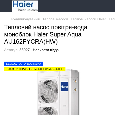
Кондиціонування
Теплові насоси
Теплові насоси Haier
Теп
Тепловий насос повітря-вода
моноблок Haier Super Aqua
AU162FYCRA(HW)
Артикул:
85027
Написати відгук
БЕЗКОШТОВНА ДОСТАВКА
- 2000 ГРН ПРИ ОФОРМЛЕННІ ЗАМОВЛЕННЯ