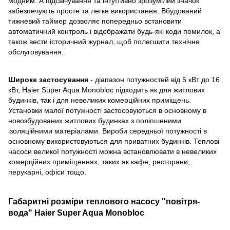
модним. А підсвічування та інтуїтивно зрозумілий значок
забезпечують просте та легке використання. Вбудований
тижневий таймер дозволяє попередньо встановити
автоматичний контроль і відображати будь-які коди помилок, а
також вести історичний журнал, щоб полегшити технічне
обслуговування.
Широке застосування
- діапазон потужностей від 5 кВт до 16
кВт, Haier Super Aqua Monobloc підходить як для житлових
будинків, так і для невеликих комерційних приміщень.
Установки малої потужності застосовуються в основному в
новозбудованих житлових будинках з поліпшеними
ізоляційними матеріалами. Вироби середньої потужності в
основному використовуються для приватних будинків. Теплові
насоси великої потужності можна встановлювати в невеликих
комерційних приміщеннях, таких як кафе, ресторани,
перукарні, офіси тощо.
Габаритні розміри теплового насосу "повітря-
вода" Haier Super Aqua Monobloc