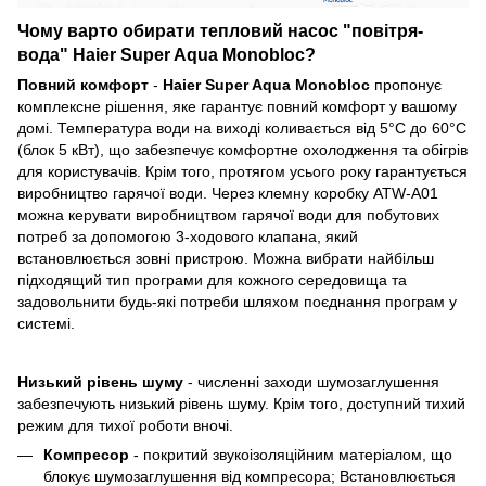
Чому варто обирати тепловий насос "повітря-
вода" Haier Super Aqua Monobloc?
Повний комфорт
-
Haier Super Aqua Monobloc
пропонує
комплексне рішення, яке гарантує повний комфорт у вашому
домі. Температура води на виході коливається від 5°C до 60°C
(блок 5 кВт), що забезпечує комфортне охолодження та обігрів
для користувачів. Крім того, протягом усього року гарантується
виробництво гарячої води. Через клемну коробку ATW-A01
можна керувати виробництвом гарячої води для побутових
потреб за допомогою 3-ходового клапана, який
встановлюється зовні пристрою. Можна вибрати найбільш
підходящий тип програми для кожного середовища та
задовольнити будь-які потреби шляхом поєднання програм у
системі.
Низький рівень шуму
- численні заходи шумозаглушення
забезпечують низький рівень шуму. Крім того, доступний тихий
режим для тихої роботи вночі.
Компресор
- покритий звукоізоляційним матеріалом, що
блокує шумозаглушення від компресора; Встановлюється