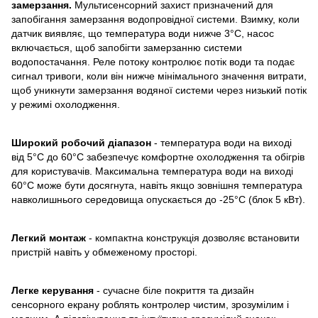
замерзання.
Мультисенсорний захист призначений для
запобігання замерзання водопровідної системи. Взимку, коли
датчик виявляє, що температура води нижче 3°C, насос
включається, щоб запобігти замерзанню системи
водопостачання. Реле потоку контролює потік води та подає
сигнал тривоги, коли він нижче мінімального значення витрати,
щоб уникнути замерзання водяної системи через низький потік
у режимі охолодження.
Широкий робочий діапазон
- температура води на виході
від 5°C до 60°C забезпечує комфортне охолодження та обігрів
для користувачів. Максимальна температура води на виході
60°C може бути досягнута, навіть якщо зовнішня температура
навколишнього середовища опускається до -25°C (блок 5 кВт).
Легкий монтаж
- компактна конструкція дозволяє встановити
пристрій навіть у обмеженому просторі.
Легке керування
- сучасне біле покриття та дизайн
сенсорного екрану роблять контролер чистим, зрозумілим і