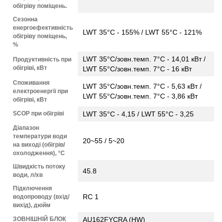
обігріву поміщень.
Сезонна
енергоефективність
LWT 35°C - 155% / LWT 55°C - 121%
обігріву поміщень,
%
LWT 35°C/зовн.темп. 7°С - 14,01 кВт /
Продуктивність при
обігріві, кВт
LWT 55°C/зовн.темп. 7°С - 16 кВт
Споживання
LWT 35°C/зовн.темп. 7°С - 5,63 кВт /
електроенергії при
LWT 55°C/зовн.темп. 7°С - 3,86 кВт
обігріві, кВт
SCOP при обігріві
LWT 35°C - 4,15 / LWT 55°C - 3,25
Діапазон
температури води
20~55 / 5~20
на виході (обігрів/
охолодження), °C
Швидкість потоку
45.8
води, л/хв
Підключення
RC 1
водопроводу (вхід/
вихід), дюйм
ЗОВНІШНІЙ БЛОК
AU162FYCRA (HW)