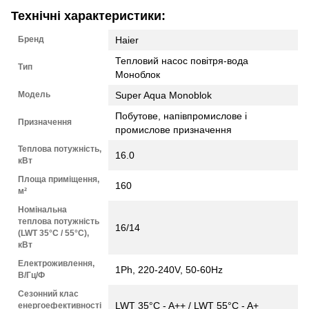
Технічні характеристики:
Бренд
Haier
Тепловий насос повітря-вода
Тип
Моноблок
Модель
Super Aqua Monoblok
Побутове, напівпромислове і
Призначення
промислове призначення
Теплова потужність,
16.0
кВт
Площа приміщення,
160
м²
Номінальна
теплова потужність
16/14
(LWT 35°C / 55°C),
кВт
Електроживлення,
1Ph, 220-240V, 50-60Hz
В/Гц/Ф
Сезонний клас
LWT 35°C - A++ / LWT 55°C - A+
енергоефективності