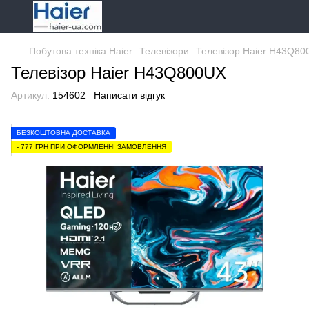
Побутова техніка Haier
Телевізори
Телевізор Haier H43Q80
Телевізор Haier H43Q800UX
Артикул:
154602
Написати відгук
БЕЗКОШТОВНА ДОСТАВКА
- 777 ГРН ПРИ ОФОРМЛЕННІ ЗАМОВЛЕННЯ