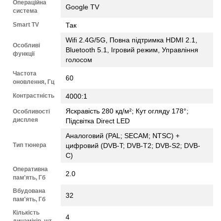
Операційна
Google TV
система
Smart TV
Так
Wifi 2.4G/5G, Повна підтримка HDMI 2.1,
Особливі
Bluetooth 5.1, Ігровий режим, Управління
функції
голосом
Частота
60
оновлення, Гц
Контрастність
4000:1
Яскравість 280 кд/м²; Кут огляду 178°;
Особливості
дисплея
Підсвітка Direct LED
Аналоговий (PAL; SECAM; NTSC) +
Тип тюнера
цифровий (DVB-T; DVB-Т2; DVB-S2; DVB-
С)
Оперативна
2.0
пам'ять, Гб
Вбудована
32
пам'ять, Гб
Кількість
4