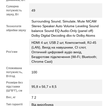
динаміків, шт.
Сумарна
49
потужність
звуку, Вт
Surrounding Sound, Simulate, Mute NICAM
Stereo Speaker Auto Volume Leveling Sound
Технологія
обробки звуку
balance Sound EQ Audio-Only (panel off)
Dolby Digital Decoding dbx-tv Dolby Atoms
HDMI 4 шт, USB 2 шт, Композитний, RJ-45
(LAN), Вихід на навушники, CI слот,
Роз'єми
Оптичний цифровий аудіо вихід,
Бездротове підключення (Wi-Fi; Bluetooth;
Chrome Cast)
Споживана
100
потужність,
Вт/год
Розміри без
95,8 х 56,7 х 8,5
підставки
(Ш*В*Г), см
Вес, кг
7.2
Тип гарантії
Від виробника