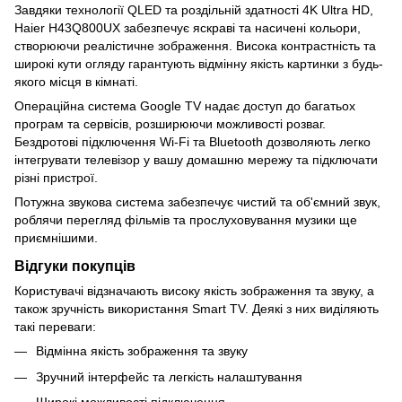
Завдяки технології QLED та роздільній здатності 4K Ultra HD,
Haier H43Q800UX забезпечує яскраві та насичені кольори,
створюючи реалістичне зображення. Висока контрастність та
широкі кути огляду гарантують відмінну якість картинки з будь-
якого місця в кімнаті.
Операційна система Google TV надає доступ до багатьох
програм та сервісів, розширюючи можливості розваг.
Бездротові підключення Wi-Fi та Bluetooth дозволяють легко
інтегрувати телевізор у вашу домашню мережу та підключати
різні пристрої.
Потужна звукова система забезпечує чистий та об'ємний звук,
роблячи перегляд фільмів та прослуховування музики ще
приємнішими.
Відгуки покупців
Користувачі відзначають високу якість зображення та звуку, а
також зручність використання Smart TV. Деякі з них виділяють
такі переваги:
Відмінна якість зображення та звуку
Зручний інтерфейс та легкість налаштування