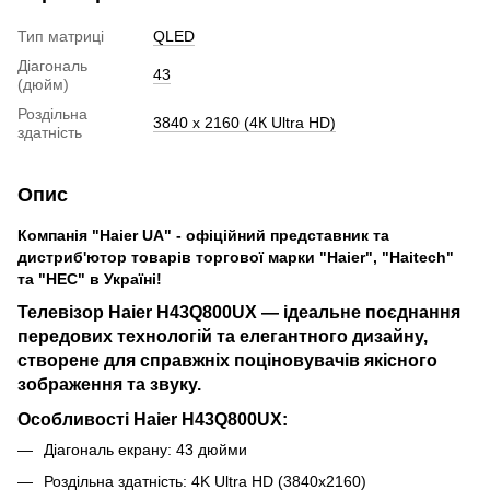
Тип матриці
QLED
Діагональ
43
(дюйм)
Роздільна
3840 х 2160 (4К Ultra HD)
здатність
Опис
Компанія "Haier UA" - офіційний представник та
дистриб'ютор товарів торгової марки "Haier", "Haitech"
та "HEC" в Україні!
Телевізор Haier H43Q800UX — ідеальне поєднання
передових технологій та елегантного дизайну,
створене для справжніх поціновувачів якісного
зображення та звуку.
Особливості Haier H43Q800UX:
Діагональ екрану: 43 дюйми
Роздільна здатність: 4K Ultra HD (3840x2160)