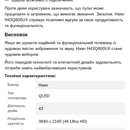
Широкі можливості підключення.
Проте деякі користувачі зазначають, що пульт може
працювати із затримкою, що вимагає звикання. Загалом, Haier
H43Q800UX отримує позитивні відгуки за свою продуктивність
та функціональність.
Висновок
Якщо ви шукаєте надійний та функціональний телевізор із
чудовою якістю зображення та звуку, Haier H43Q800UX стане
чудовим вибором.
Його передові технології та елегантний дизайн задовольнять
потреби навіть найвибагливіших користувачів.
Технічні характеристики:
Бренд
Haier
Тип
QLED
телевізора
Діагональ,
43
дюйм
Роздільна
3840 х 2160 (4К Ultra HD)
здатність