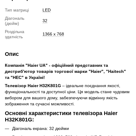
Тип матриці
LED
Діагональ
32
(дюйм)
Роздільна
1366 x 768
здатність
Опис
Компанія "Haier UA" - офіційний представник та
дистриб'ютор товарів торгової марки "Haier", "Haitech"
та "HEC" в Україні!
Телевізор Haier H32K801G
– ідеальне поєднання якості,
функціональності та доступної ціни. Ця модель стане чудовим
вибором для вашого дому, забезпечуючи відмінну якість
зображення та сучасні можливості.
Основні характеристики телевізора Haier
H32K801G:
Діагональ екрана: 32 дюйми