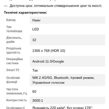
Доступна ціна: оптимальне співвідношення ціни та якості.
Технічні характеристики:
Бренд
Haier
Тип
LED
телевізора
Діагональ,
32
дюйм
Роздільна
1366 x 768 (HDR 10)
здатність
Операційна
Android 11.0/Google
система
Smart TV
Так
Wifi 2.4G/5G, Bluetooth, Ігровий режим,
Особливі
функції
Управління голосом
Частота
60
оновлення, Гц
Контрастність
3000:1
Яскравість 220 кд/м²; Кут огляду 178°;
Особливості