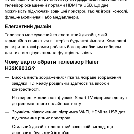
телевізор оснащений портами HDMI та USB, що дає
можливість підключати зовнішні пристрої, такі як ігрові консолі,
флеш-накопичувачі або медіаплеєри.
Елегантний дизайн
Телевізор має сучасний та елегантний дизайн, який
гармонійно впишеться в інтер'єр будь-якої кімнати. Компактні
розміри та тонкі рамки роблять його привабливим вибором
для тих, хто цінує стиль та функціональність.
Чому варто обрати телевізор Haier
H32K801G?
Висока якість зображення: чітке та яскраве зображення
завдяки HD Ready роздільній здатності та високій
контрастності.
Розширені можливості: функція Smart TV відкриває доступ
до різноманітного онлайн-контенту.
Зручність підключення: підтримка Wi-Fi, HDMI та USB для
підключення різних пристроїв.
Стильний дизайн: елегантний зовнішній вигляд, що
доповнить будь-який інтер'єр.