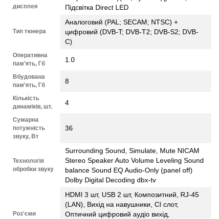
дисплея
Підсвітка Direct LED
Аналоговий (PAL; SECAM; NTSC) +
Тип тюнера
цифровий (DVB-T; DVB-Т2; DVB-S2; DVB-
С)
Оперативна
1.0
пам'ять, Гб
Вбудована
8
пам'ять, Гб
Кількість
4
динаміків, шт.
Сумарна
36
потужність
звуку, Вт
Surrounding Sound, Simulate, Mute NICAM
Stereo Speaker Auto Volume Leveling Sound
Технологія
обробки звуку
balance Sound EQ Audio-Only (panel off)
Dolby Digital Decoding dbx-tv
HDMI 3 шт, USB 2 шт, Композитний, RJ-45
(LAN), Вихід на навушники, CI слот,
Роз'єми
Оптичний цифровий аудіо вихід,