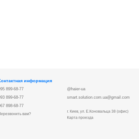
Контактная информация
095 899-68-77
@haier-ua
093 899-68-77
smart.solution.com.ua@gmail.com
067 898-68-77
г. Киев, ул. Е.Коновальца 38 (офис)
Перезвонить вам?
Карта проезда