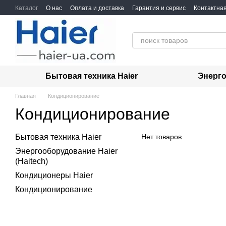
Перейти к основному контенту
Каталог
О нас
Оплата и доставка
Гарантия и сервис
Контактна
Бытовая техника Haier
Энерго
Главная
Кондиционирование
Кондиционирование
Бытовая техника Haier
Нет товаров
Энергооборудование Haier
(Haitech)
Кондиционеры Haier
Кондиционирование