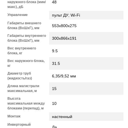
48
наружного блока (мин/
макс), дБ
Управление
пульт ДУ; Wi-Fi
Габариты внешнего
553х800х275
блока (ВхШхГ), мм
Габариты внутреннего
300х866х191
блока (ВхШхГ), мм
Вес внутреннего
9.5
блока, кг
Вес наружного блока,
31.5
кг
Диаметр труб
6,35/9,52 мм
(жидкость/газ)
Длина магистрали
15
максимальная, м
Высота
10
максимальная между
блоками (перепад), м
Монтаж
настенный
Инверторный
Да