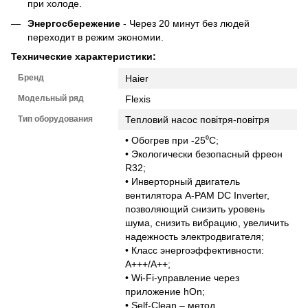
при холоде.
Энергосбережение
- Через 20 минут без людей
переходит в режим экономии.
Технические характеристики:
Бренд
Haier
Модельный ряд
Flexis
Тип оборудования
Тепловий насос повітря-повітря
• Обогрев при -25⁰С;
• Экологически безопасный фреон
R32;
• Инверторный двигатель
вентилятора A-PAM DC Inverter,
позволяющий снизить уровень
шума, снизить вибрацию, увеличить
надежность электродвигателя;
• Класс энергоэффективности:
А+++/А++;
• Wi-Fi-управление через
приложение hOn;
• Self-Сlean – метод