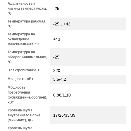
Адаптивность к
-25
низким температурам,
°С
Температура рабочая,
-25…+43
°С
Температура на
+43
охлаждение
максимальная, °С
Температура на
-25
обогрев минимальная,
°С
Электропитание, В
220
Мощность, кВт
3,5/4,2
Мощность
потребления
0,88/1,10
(охлаждение/обогрев),
кВт
Уровень шума
17/26/33/39
внутреннего блока
(мин/макс), дБ
Уровень шума