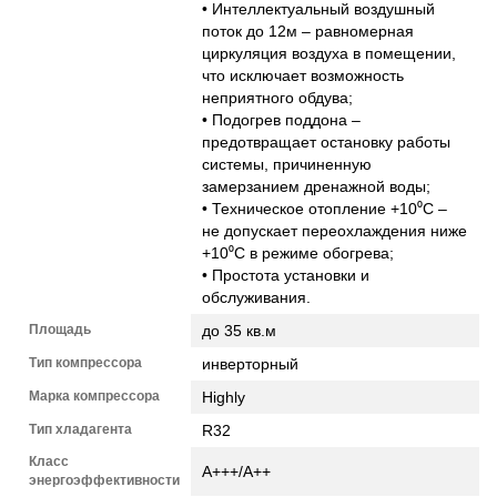
• Интеллектуальный воздушный
поток до 12м – равномерная
циркуляция воздуха в помещении,
что исключает возможность
неприятного обдува;
• Подогрев поддона –
предотвращает остановку работы
системы, причиненную
замерзанием дренажной воды;
• Техническое отопление +10⁰С –
не допускает переохлаждения ниже
+10⁰С в режиме обогрева;
• Простота установки и
обслуживания.
Площадь
до 35 кв.м
Тип компрессора
инверторный
Марка компрессора
Highly
Тип хладагента
R32
Класс
A+++/А++
энергоэффективности