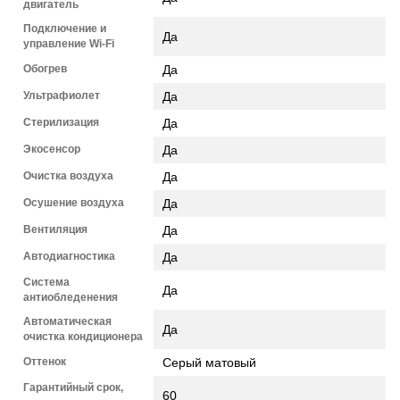
двигатель
Подключение и
Да
управление Wi-Fi
Обогрев
Да
Ультрафиолет
Да
Стерилизация
Да
Экосенсор
Да
Очистка воздуха
Да
Осушение воздуха
Да
Вентиляция
Да
Автодиагностика
Да
Система
Да
антиобледенения
Автоматическая
Да
очистка кондиционера
Оттенок
Серый матовый
Гарантийный срок,
60