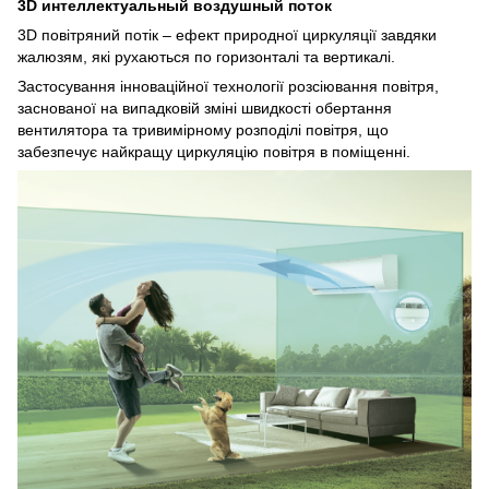
3D интеллектуальный воздушный поток
3D повітряний потік – ефект природної циркуляції завдяки
жалюзям, які рухаються по горизонталі та вертикалі.
Застосування інноваційної технології розсіювання повітря,
заснованої на випадковій зміні швидкості обертання
вентилятора та тривимірному розподілі повітря, що
забезпечує найкращу циркуляцію повітря в поміщенні.