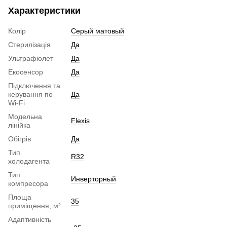
Характеристики
Колір
Серый матовый
Стерилізація
Да
Ультрафіолет
Да
Екосенсор
Да
Підключення та
керування по
Да
Wi-Fi
Модельна
Flexis
лінійка
Обігрів
Да
Тип
R32
холодагента
Тип
Инверторный
компресора
Площа
35
приміщення, м²
Адаптивність