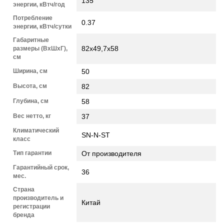
135
энергии, кВтч/год
Потребление
0.37
энергии, кВтч/сутки
Габаритные
82х49,7х58
размеры (ВхШхГ),
см
Ширина, см
50
Высота, см
82
Глубина, см
58
Вес нетто, кг
37
Климатический
SN-N-ST
класс
Тип гарантии
От производителя
Гарантийный срок,
36
мес.
Страна
производитель и
Китай
регистрации
бренда