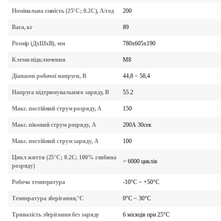
200
Номінальна ємність (25°C; 0.2С), А/год
89
Вага, кг
780x605x190
Розмір (ДхШхВ), мм
M8
Клеми підключення
44,8 ~ 58,4
Діапазон робочої напруги, В
55.2
Напруга підтримувального заряду, В
150
Макс. постійний струм розряду, А
200А 30сек
Макс. піковий струм розряду, А
100
Макс. постійний струм заряду, А
Цикл життя (25°C; 0.2С; 100% глибина
> 6000 циклів
розряду)
-10°C ~ +50°C
Робоча температура
0°C ~ 30°C
Температура зберігання,°C
6 місяців при 25°C
Тривалість зберігання без заряду