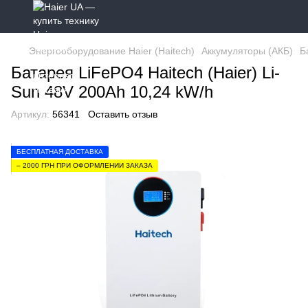
Энергооборудование Haier (Haitech)
Аккумуляторы (АКБ)
Б
Батарея LiFePO4 Haitech (Haier) Li-
Sun 48V 200Ah 10,24 kW/h
Артикул:
56341
Оставить отзыв
БЕСПЛАТНАЯ ДОСТАВКА
– 2000 ГРН ПРИ ОФОРМЛЕНИИ ЗАКАЗА