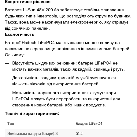
Енергетичне рішення
Батерея Li-Sun 48V 200 Ah забезпечує стабільне живлення
будь-яких типів інверторів, що розподіляють струм по будинку.
Також, вона може накопичувати електроенергію, яку отримує
від сонячних панелей.
Екологічність
Батереї Haitech LiFePO4 мають значно менше впливу на
навколишнє середовище порівняно з іншими типами батерей.
Ось чому:
Відсутність шкідливих речовини: батереї LiFePO4 не
містять важких металів, таких як кадмій, свинець і ртуть.
Довговічність: завдяки тривалій службі зменшується
кількість відходів від використання батерей.
Можливість вторинного використання: акумулятори
LiFePO4 можуть бути перероблені та використані для
створення нових батарей або інших продуктів.
Технічні характеристики:
батарея LiFePO4
Тип
51.2
Номінальна напруга батареї, В