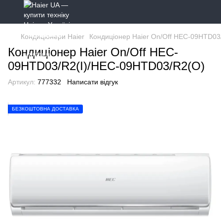
Кондиціонери Haier
Кондиціонер Haier On/Off HEC-09HTD03
Кондиціонер Haier On/Off HEC-
09HTD03/R2(I)/HEC-09HTD03/R2(O)
Артикул:
777332
Написати відгук
БЕЗКОШТОВНА ДОСТАВКА