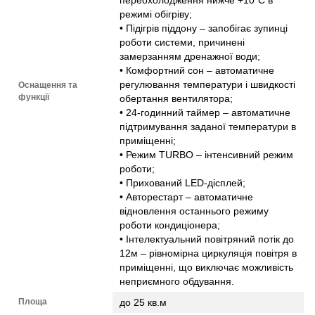
режимі обігріву;
• Підігрів піддону – запобігає зупинці
роботи системи, причинені
замерзанням дренажної води;
• Комфортний сон – автоматичне
регулювання температури і швидкості
Оснащення та
функції
обертання вентилятора;
• 24-годинний таймер – автоматичне
підтримування заданої температури в
приміщенні;
• Режим TURBO – інтенсивний режим
роботи;
• Прихований LED-дісплей;
• Авторестарт – автоматичне
відновлення останнього режиму
роботи кондиціонера;
• Інтелектуальний повітряний потік до
12м – рівномірна циркуляція повітря в
приміщенні, що виключає можливість
неприємного обдування.
Площа
до 25 кв.м