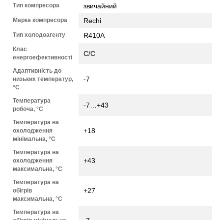
Тип компресора
звичайний
Марка компресора
Rechi
Тип холодоагенту
R410A
Клас
С/С
енергоефективності
Адаптивність до
-7
низьких температур,
°С
Температура
-7…+43
робоча, °С
Температура на
+18
охолодження
мінімальна, °С
Температура на
+43
охолодження
максимальна, °С
Температура на
+27
обігрів
максимальна, °С
Температура на