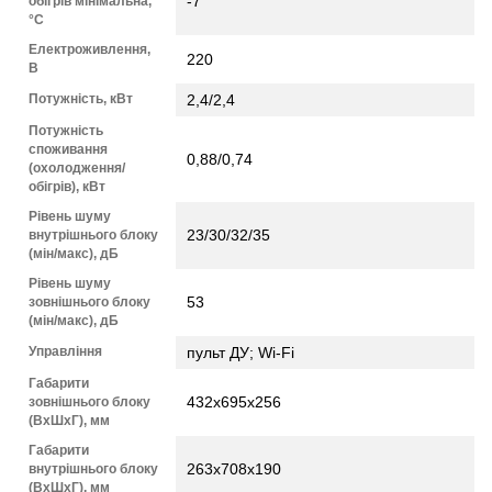
-7
обігрів мінімальна,
°С
Електроживлення,
220
В
Потужність, кВт
2,4/2,4
Потужність
споживання
0,88/0,74
(охолодження/
обігрів), кВт
Рівень шуму
23/30/32/35
внутрішнього блоку
(мін/макс), дБ
Рівень шуму
53
зовнішнього блоку
(мін/макс), дБ
Управління
пульт ДУ; Wi-Fi
Габарити
432х695х256
зовнішнього блоку
(ВхШхГ), мм
Габарити
263х708х190
внутрішнього блоку
(ВхШхГ), мм