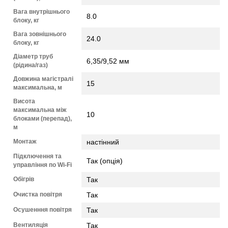
Вага внутрішнього
8.0
блоку, кг
Вага зовнішнього
24.0
блоку, кг
Діаметр труб
6,35/9,52 мм
(рідина/газ)
Довжина магістралі
15
максимальна, м
Висота
максимальна між
10
блоками (перепад),
м
Монтаж
настінний
Підключення та
Так (опція)
управління по Wi-Fi
Обігрів
Так
Очистка повітря
Так
Осушенння повітря
Так
Вентиляція
Так