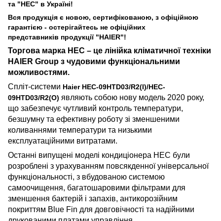
та "HEC" в Україні!
Вся продукція є новою, сертифікованою, з офіційною
гарантією - остерігайтесь не офіційних
представників
продукції "HAIER"!
Торгова марка HEC – це лінійка кліматичної техніки
HAIER Group з
чудовими
функціональними
можливостями.
Спліт-системи
Haier HEC-09HTD03/R2(I)/HEC-
являють собою нову модель 2020 року,
09HTD03/R2(O)
що забезпечує чутливий контроль температури,
безшумну та ефективну роботу зі зменшеними
коливаннями температури та низькими
експлуатаційними витратами.
Останні випущені моделі кондиціонера HEC були
розроблені з урахуванням повсякденної універсальної
функціональності, з вбудованою системою
самоочищення, багатошаровими фільтрами для
зменшення бактерій і запахів, антикорозійним
покриттям Blue Fin для довговічності та надійними
друкованими платами управління.