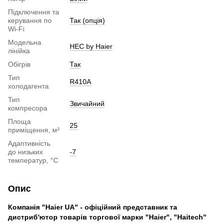
Підключення та
керування по
Так (опція)
Wi-Fi
Модельна
HEC by Haier
лінійка
Обігрів
Так
Тип
R410A
холодагента
Тип
Звичайний
компресора
Площа
25
приміщення, м²
Адаптивність
до низьких
-7
температур, °С
Опис
Компанія "Haier UA" - офіційний представник та
дистриб'ютор товарів торгової марки "Haier", "Haitech"