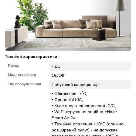
Технічні характеристики:
Бренд
HEC
Модельний ряд
On/Off
Тип оборудования
Побутовий кондиціонер
• Обігрів при -7⁰С;
• Фреон R410А;
• Клас енергоефективності: С/С;
• Wi-Fi-керування опційно «Haier
Smart Air 2»;
• Технічне опалення +10⁰С (опційно,
розширений пульт) - не допускає
переохолодження нижче +10⁰С в