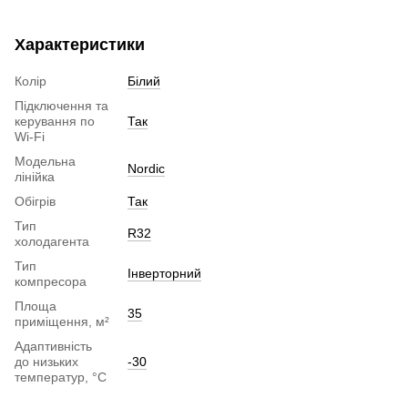
Характеристики
Колір
Білий
Підключення та
керування по
Так
Wi-Fi
Модельна
Nordic
лінійка
Обігрів
Так
Тип
R32
холодагента
Тип
Інверторний
компресора
Площа
35
приміщення, м²
Адаптивність
до низьких
-30
температур, °С