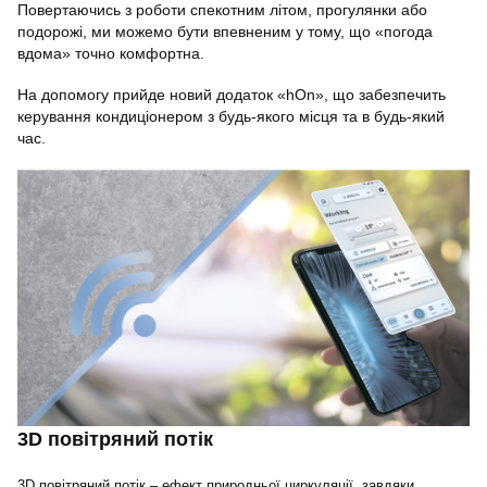
Повертаючись з роботи спекотним літом, прогулянки або
подорожі, ми можемо бути впевненим у тому, що «погода
вдома» точно комфортна.
На допомогу прийде новий додаток «hOn», що забезпечить
керування кондиціонером з будь-якого місця та в будь-який
час.
3D повітряний потік
3D повітряний потік – ефект природньої циркуляції, завдяки