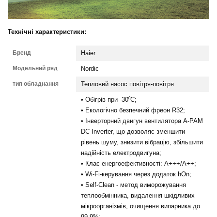
Технічні характеристики:
Бренд
Haier
Модельний ряд
Nordic
тип обладнання
Тепловий насос повітря-повітря
• Обігрів при -30⁰С;
• Екологічно безпечний фреон R32;
• Інверторний двигун вентилятора A-PAM
DC Inverter, що дозволяє зменшити
рівень шуму, знизити вібрацію, збільшити
надійність електродвигуна;
• Клас енергоефективності: А+++/А++;
• Wi-Fi-керування через додаток hOn;
• Self-Сlean - метод виморожування
теплообмінника, видалення шкідливих
мікроорганізмів, очищення випарника до
99,9%;