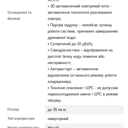
• 3D автоматичний повітряний потік -
Оснащення та
автоматична технологія розсіювання
функції
повітря;
• Підігрів піддону – запобігає зупинці
роботи системи, причинені замерзанням
дренажної води;
• Супертихий до 20 дБ(А);
• Самодіагностика – відображення на
дисплеї блоку коду помилки або
несправності;
• Авторестарт – автоматичне
відновлення останнього режиму роботи
кондиціонера;
• Технічне опалення +10⁰С - не допускає
переохолодження нижче +10⁰С в режимі
обігріву.
Площа
до 35 кв.м
Тип компресора
інверторний
Марка компресора
Hitachi