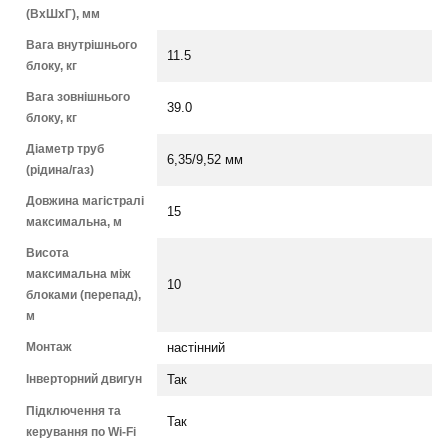
(ВхШхГ), мм
Вага внутрішнього
11.5
блоку, кг
Вага зовнішнього
39.0
блоку, кг
Діаметр труб
6,35/9,52 мм
(рідина/газ)
Довжина магістралі
15
максимальна, м
Висота
максимальна між
10
блоками (перепад),
м
Монтаж
настінний
Інверторний двигун
Так
Підключення та
Так
керування по Wi-Fi