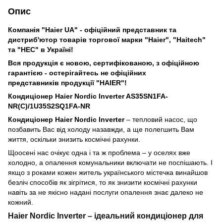
Опис
Компанія "Haier UA" - офіційний представник та
дистриб'ютор товарів торгової марки "Haier", "Haitech"
та "HEC" в Україні!
Вся продукція є новою, сертифікованою, з офіційною
гарантією - остерігайтесь не офіційних
представників
продукції "HAIER"!
Кондиціонер Haier Nordic Inverter AS35SN1FA-
NR(C)/1U35S2SQ1FA-NR
Кондиціонер Haier
Nordic
Inverter
– тепловий насос, що
позбавить Вас від холоду назавжди, а ще полегшить Вам
життя, оскільки знизить космічні рахунки.
Щоосені нас очікує одна і та ж проблема – у оселях вже
холодно, а опалення комунальники включати не поспішають. І
якщо з роками кожен житель українського містечка винайшов
безліч способів як зігрітися, то як знизити космічні рахунки
навіть за не якісно надані послуги опалення знає далеко не
кожний.
Haier Nordic Inverter – ідеальний кондиціонер для