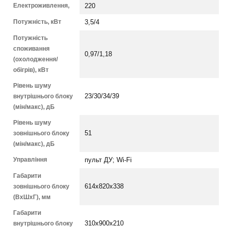
Електроживлення,
220
Потужність, кВт
3,5/4
Потужність
споживання
0,97/1,18
(охолодження/
обігрів), кВт
Рівень шуму
внутрішнього блоку
23/30/34/39
(мін/макс), дБ
Рівень шуму
зовнішнього блоку
51
(мін/макс), дБ
Управління
пульт ДУ; Wi-Fi
Габарити
зовнішнього блоку
614х820х338
(ВхШхГ), мм
Габарити
внутрішнього блоку
310х900х210