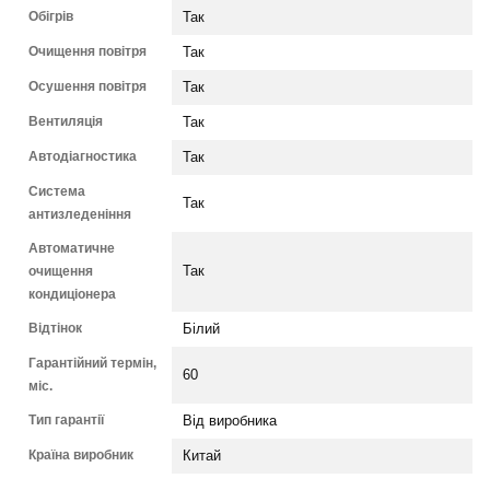
Обігрів
Так
Очищення повітря
Так
Осушення повітря
Так
Вентиляція
Так
Автодіагностика
Так
Система
Так
антизледеніння
Автоматичне
очищення
Так
кондиціонера
Відтінок
Білий
Гарантійний термін,
60
міс.
Тип гарантії
Від виробника
Країна виробник
Китай