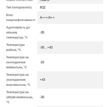
Тип холодоагенту
R32
Клас
A+++/А++
енергоефективності
Адаптивність до
низьких
-30
температур, °С
Температура
-30…+43
робоча, °С
Температура на
охолодження
-10
мінімальна, °С
Температура на
охолодження
+43
максимальна, °C
Температура на
обігрів мінімальна,
-30
°С