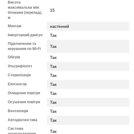
Висота
максимальна між
15
блоками (перепад),
м
Монтаж
настінний
Інверторний двигун
Так
Підключення та
Так
керування по Wi-Fi
Обігрів
Так
Ультрафіолет
Так
Стерилізація
Так
Екосенсор
Так
Очищення повітря
Так
Осушення повітря
Так
Вентиляція
Так
Автодіагностика
Так
Система
Так
антизледеніння