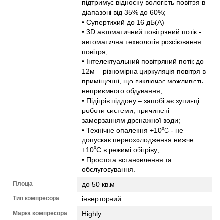
підтримує відносну вологість повітря в
діапазоні від 35% до 60%;
• Супертихий до 16 дБ(А);
• 3D автоматичний повітряний потік -
автоматична технологія розсіювання
повітря;
• Інтелектуальний повітряний потік до
12м – рівномірна циркуляція повітря в
приміщенні, що виключає можливість
неприємного обдування;
• Підігрів піддону – запобігає зупинці
роботи системи, причинені
замерзанням дренажної води;
• Технічне опалення +10⁰С - не
допускає переохолодження нижче
+10⁰С в режимі обігріву;
• Простота встановлення та
обслуговування.
Площа
до 50 кв.м
Тип компресора
інверторний
Марка компресора
Highly