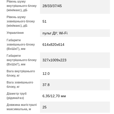
Рівень шуму
28/33/37/45
внутрішнього блоку
(мін/макс), дБ
Рівень шуму
51
зовнішнього блоку
(мін/макс), дБ
Управління
пульт ДУ; Wi-Fi
Габарити
614х820х614
зовнішнього блоку
(ВхШхГ), мм
Габарити
327х1009х223
внутрішнього блоку
(ВхШхГ), мм
Вага внутрішнього
12.0
блоку, кг
Вага зовнішнього
37.8
блоку, кг
Діаметр труб
6,35/12,70 мм
(рідина/газ)
Довжина магістралі
25
максимальна, м