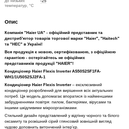
до низьких
-25
температур, °С
Опис
Компанія "Haier UA" - офіційний представник та
дистриб'ютор товарів торгової марки "Haier", "Haitech"
та "HEC" в Україні!
Вся продукція є новою, сертифікованою, з офіційною
гарантією - остерігайтесь не офіційних
представників
продукції "HAIER"!
Кондиціонер Haier Flexis Inverter AS50S2SF1FA-
WH1/1U50S2SJ2FA-1
Кондиціонер Haier Flexis Inverter
– ексклюзивний
кондиціонер розроблений для вирішення всіх актуальних
потреб. Ця модель допомагає впоратися із найменшими
забрудненнями повітря: пилом, бактеріями, вірусами та
іншими шкідливими мікроорганізмами.
Стильний дизайн представлений у відтінку чорного та білого
оксамиту та розкішний сірий глянсовий зовнішній вигляд
чудово доповнить витончений інтер'єр.