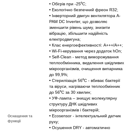
• Обігрів при -25⁰С;
• Екологічно безпечний фреон R32;
• Інверторний двигун вентилятора A-
PAM DC Inverter, що дозволяє
зменшити рівень шуму, знизити
вібрацію, збільшити надійність
електродвигуна;
• Клас енергоефективності: А+++/А++;
• Wi-Fi-керування через додаток hOn;
• Self-Сlean - метод виморожування
теплообмінника, видалення шкідливих
мікроорганізмів, очищення випарника
до 99,9%;
• Стерилізація 56⁰С - вбиває бактерії
та віруси, нагріваючи теплообмінник
до 56⁰С за 30 хвилин;
• УФ-лампа – знищує молекулярну
структуру ДНК шкідливих
мікроорганізмів і бактерій;
• Ecosensor - інтелектуальний датчик
Оснащення та
функції
руху;
• Осушення DRY - автоматично