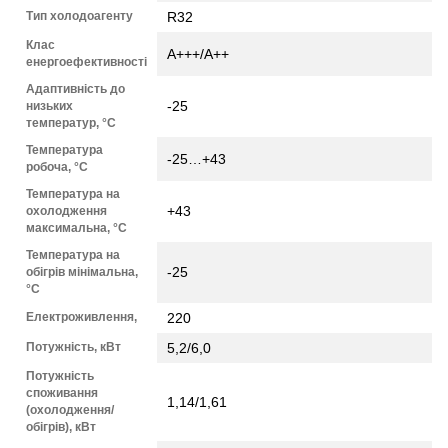
Тип холодоагенту
R32
Клас
A+++/А++
енергоефективності
Адаптивність до
-25
низьких
температур, °С
Температура
-25…+43
робоча, °С
Температура на
+43
охолодження
максимальна, °C
Температура на
-25
обігрів мінімальна,
°С
Електроживлення,
220
Потужність, кВт
5,2/6,0
Потужність
споживання
1,14/1,61
(охолодження/
обігрів), кВт