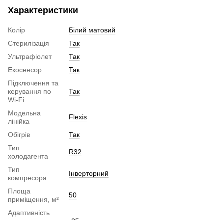
Характеристики
Колір
Білий матовий
Стерилізація
Так
Ультрафіолет
Так
Екосенсор
Так
Підключення та
керування по
Так
Wi-Fi
Модельна
Flexis
лінійка
Обігрів
Так
Тип
R32
холодагента
Тип
Інверторний
компресора
Площа
50
приміщення, м²
Адаптивність