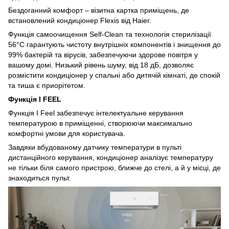
Бездоганний комфорт – візитна картка приміщень, де
встановлений кондиціонер Flexis від Haier.
Функція самоочищення Self-Clean та технологія стерилізації
56°C гарантують чистоту внутрішніх компонентів і знищення до
99% бактерій та вірусів, забезпечуючи здорове повітря у
вашому домі. Низький рівень шуму, від 18 дБ, дозволяє
розмістити кондиціонер у спальні або дитячій кімнаті, де спокій
та тиша є приорітетом.
Функція I FEEL
Функція I Feel забезпечує інтелектуальне керування
температурою в приміщенні, створюючи максимально
комфортні умови для користувача.
Завдяки вбудованому датчику температури в пульті
дистанційного керування, кондиціонер аналізує температуру
не тільки біля самого пристрою, ближче до стелі, а й у місці, де
знаходиться пульт.